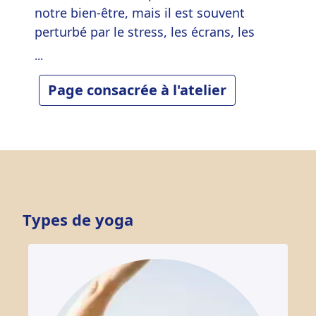
notre bien-être, mais il est souvent
perturbé par le stress, les écrans, les
rythmes irréguliers ou les tensions
...
accumulées dans le corps et l’esprit. Cet
atelier vous propose un temps de pause
Page consacrée à l'atelier
pour explorer des outils concrets et
accessibles issus du yoga afin de
retrouver un sommeil plus paisible et
réparateur.
Types de yoga